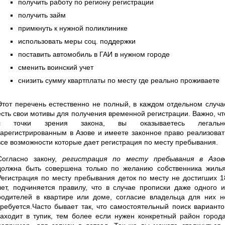
получить работу по региону регистрации
получить займ
примкнуть к нужной поликлинике
использовать меры соц. поддержки
поставить автомобиль в ГАИ в нужном городе
сменить воинский учет
снизить сумму квартплаты по месту где реально проживаете
Этот перечень естественно не полный, в каждом отдельном случа
есть свои мотивы для получения временной регистрации. Важно, чт
с точки зрения закона, вы оказываетесь легальн
зарегистрированным в Азове и имеете законное право реализоват
все возможности которые дает регистрация по месту пребывания.
Согласно закону,
регистрация по месту пребывания в Азов
должна быть совершена только по желанию собственника жилья
Регистрация по месту пребывания деток по месту не достигших 1
лет, подчиняется правилу, что в случае прописки даже одного и
родителей в квартире или доме, согласие владельца для них н
требуется.Часто бывает так, что самостоятельный поиск варианто
заходит в тупик, тем более если нужен конкретный район города