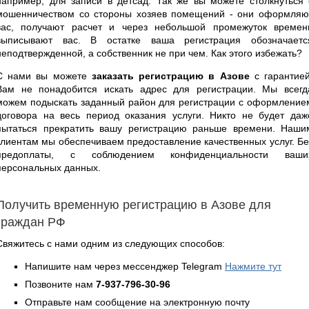
например, для записи в детсад. Так же вы можете столкнуться 
мошенничеством со стороны хозяев помещений - они оформляю
вас, получают расчет и через небольшой промежуток времен
выписывают вас. В остатке ваша регистрация обозначаетс
неподтвержденной, а собственник не при чем. Как этого избежать?
С нами вы можете
заказать регистрацию в Азове
с гарантией
Вам не понадобится искать адрес для регистрации. Мы всегд
можем подыскать заданный район для регистрации с оформление
договора на весь период оказания услуги. Никто не будет даж
пытаться прекратить вашу регистрацию раньше времени. Наши
клиентам мы обеспечиваем предоставление качественных услуг. Бе
предоплаты, с соблюдением конфиденциальности ваши
персональных данных.
Получить временную регистрацию в Азове для
граждан РФ
Свяжитесь с нами одним из следующих способов:
Напишите нам через мессенджер Telegram
Нажмите тут
Позвоните нам
7-937-796-30-96
Отправьте нам сообщение на электронную почту