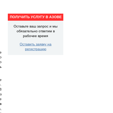
ПОЛУЧИТЬ УСЛУГУ В АЗОВЕ
Оставьте ваш запрос и мы
обязательно ответим в
рабочее время
Оставить заявку на
регистрацию
е
о
о
ь
е
.
8
з
е
в
,