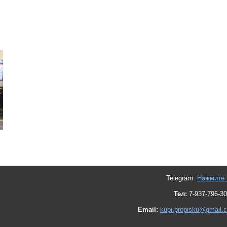
Telegram:
Нажмите 
Тел:
7-937-796-30
Email:
kupi.propisku@gmail.