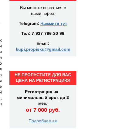
Вы можете связаться с
нами через:
Telegram:
Нажмите тут
Тел:
7-937-796-30-96
х
Email:
и
kupi.propisku@gmail.com
и
и
о
я
а
НЕ ПРОПУСТИТЕ ДЛЯ ВАС
м
ЦЕНА НА РЕГИСТРАЦИЮ!
е
Регистрация на
й
минимальный срок до 3
,
мес.
о
от 7 000 руб.
Подробнее >>