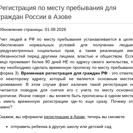
Регистрация по месту пребывания для
граждан России в Азове
Обновление страницы: 01.08.2026
Учет людей в РФ по месту пребывания устанавливается в целя
обеспечения нормальных условий для получении людьм
предусмотренных социальных прав, а также реализации им
обязанностей перед другими лицами, властью и обществом. Есл
лицо проживает более 90 дней НЕ по адресу своего жительства, т
ему необходимо сделать временную прописку по месту пребывани
(форма 3).
Временная регистрация для граждан РФ
- это отметк
по некоторому адресу, который не является основным место
проживания. В этом случае факт наличия такой регистрации н
считается поводом для снятия его с учета по месту основно
прописки. Иначе говоря - вы можете быть прописаны в одном месте
а иметь временную регистрацию где-то еще сразу. Почему эт
важно?
Скажем, вы оформили
регистрацию в Азове
, теперь вы сможете:
отправить ребенка в другую школу или детский сад